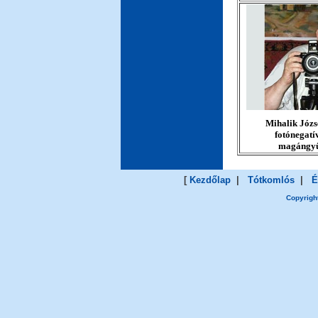
Mihalik Józs
fotónegatí
magángyű
[
Kezdőlap
|
Tótkomlós
|
Ér
Copyright