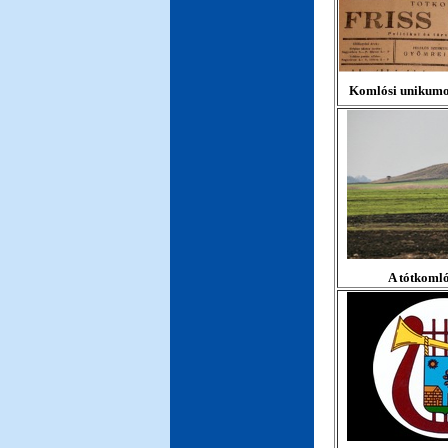
Komlósi unikumo
A tótkoml