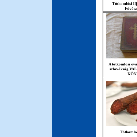
Tótkomlósi If
Fúvósz
A tótkomlósi eva
szlovákság V
KÖN
Tótkomlós