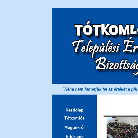
"Néha nem ismerjük fel az értékét a pil
Kezdőlap
Tótkomlós
Magunkról
Értékeink