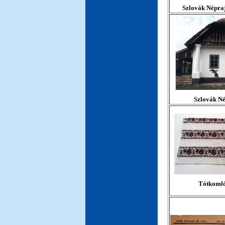
Szlovák Népra
Szlovák Né
Tótkomlós